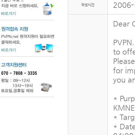
2006-
작성시간
Dear 
PVPN.N
to off
Please
for im
you an
* Pur
KMNET
* Tar
* Dat