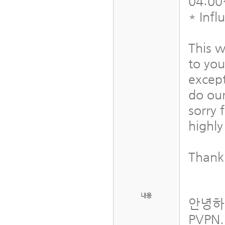
04:00
* Infl
This w
to you
excep
do our
sorry 
highly
Thank
내용
안녕하
PVPN