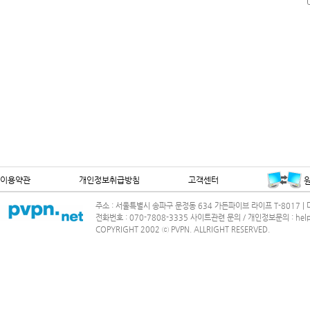
3) 회사가 신규서비
약관에 따라 제공됩
제 3 조 (약관 외 준
본 약관에서 정하지
의 관계법령 또는 
제 2 장 이용계약 
이용약관
개인정보취급방침
고객센터
제 4 조 (이용계약의
주소 : 서울특별시 송파구 문정동 634 가든파이브 라이프 T-8017 | 대
1) 서비스 가입 신
전화번호 : 070-7808-3335 사이트관련 문의 / 개인정보문의 : help@
COPYRIGHT 2002 ⓒ PVPN. ALLRIGHT RESERVED.
이 약관에 동의하는
2) 이용계약은 서비
여 회사가 승낙함 